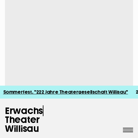
:
Sommerfest. "222 Jahre Theatergesellschaft Willisau"
22.
Erwachs
Theater
Willisau